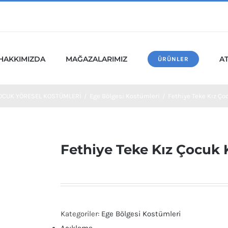
HAKKIMIZDA
MAĞAZALARIMIZ
A
ÜRÜNLER
OCUK YÖRESEL KOSTÜMLERİ
/
Ege Bölgesi Kostümleri
/
Fethiye Teke Kız Ç
Fethiye Teke Kız Çocuk
Kategoriler:
Ege Bölgesi Kostümleri