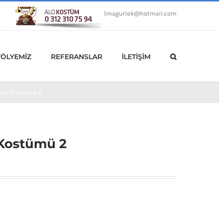
|
magurlek@hotmail.com
TÖLYEMİZ
REFERANSLAR
İLETİŞİM
ocuk Kostümü 2
 Kostümü 2