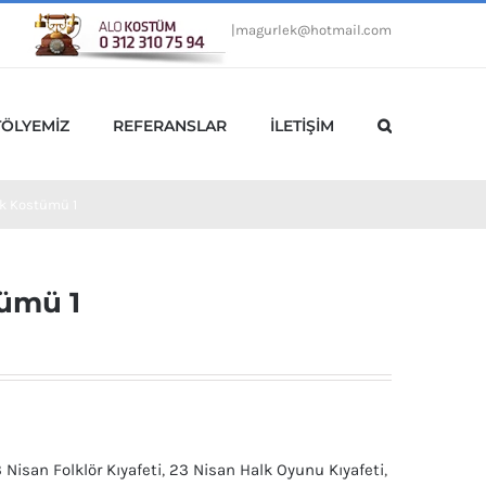
|
magurlek@hotmail.com
TÖLYEMİZ
REFERANSLAR
İLETİŞİM
ek Kostümü 1
tümü 1
 Nisan Folklör Kıyafeti
,
23 Nisan Halk Oyunu Kıyafeti
,