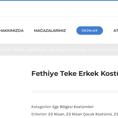
HAKKIMIZDA
MAĞAZALARIMIZ
A
ÜRÜNLER
ÇOCUK YÖRESEL KOSTÜMLERİ
/
Ege Bölgesi Kostümleri
/
Fethiye Teke Erk
Fethiye Teke Erkek Kos
Kategoriler:
Ege Bölgesi Kostümleri
Etiketler:
23 Nisan
,
23 Nisan Çocuk Kostümü
,
23