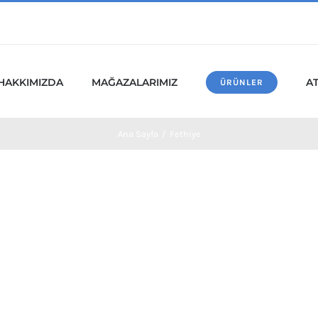
HAKKIMIZDA
MAĞAZALARIMIZ
A
ÜRÜNLER
Ana Sayfa
/
Fethiye