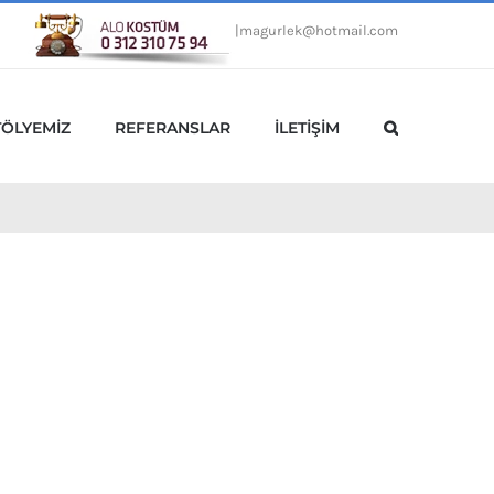
|
magurlek@hotmail.com
TÖLYEMİZ
REFERANSLAR
İLETİŞİM