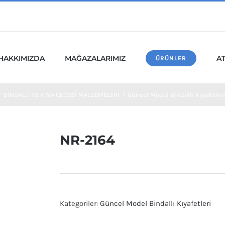
HAKKIMIZDA
MAĞAZALARIMIZ
A
ÜRÜNLER
/
BİNDALLI VE KINA GECESİ MALZEMELERİ
/
Güncel Model Bindallı Kıyafetler
NR-2164
Kategoriler:
Güncel Model Bindallı Kıyafetleri