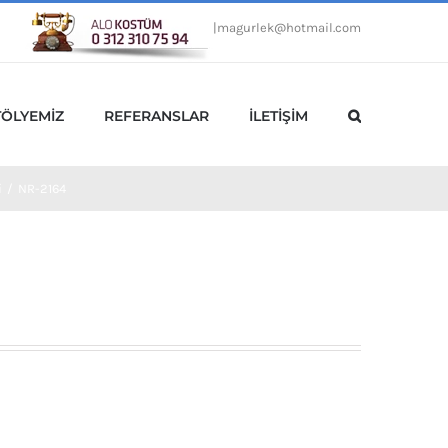
|
magurlek@hotmail.com
TÖLYEMİZ
REFERANSLAR
İLETİŞİM
i
/
NR-2164