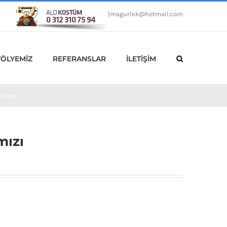
|
magurlek@hotmail.com
TÖLYEMİZ
REFERANSLAR
İLETİŞİM
ırmızı
mızı