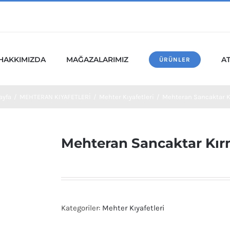
HAKKIMIZDA
MAĞAZALARIMIZ
A
ÜRÜNLER
ayfa
/
MEHTERAN KIYAFETLERİ
/
Mehter Kıyafetleri
/
Mehteran Sancaktar K
Mehteran Sancaktar Kır
Kategoriler:
Mehter Kıyafetleri