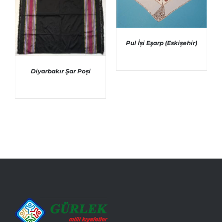
Pul İşi Eşarp (Eskişehir)
AYRINTILAR
Diyarbakır Şar Poşi
AYRINTILAR