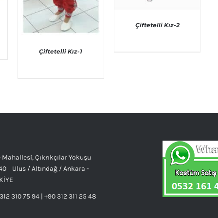
Çiftetelli Kız-2
Çiftetelli Kız-1
AYRINTILAR
AYRINTILAR
 Mahallesi, Çıkrıkçılar Yokuşu
40 Ulus / Altındağ / Ankara -
KİYE
312 310 75 94 | +90 312 311 25 48