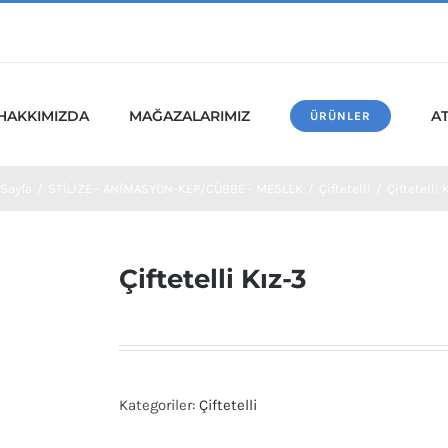
HAKKIMIZDA
MAĞAZALARIMIZ
A
ÜRÜNLER
 Sayfa
/
STİLİZE - ANİMASYON-KEP/CÜBBE - MESLEK
/
Çiftetelli
/
Çiftetelli 
Çiftetelli Kız-3
Kategoriler:
Çiftetelli