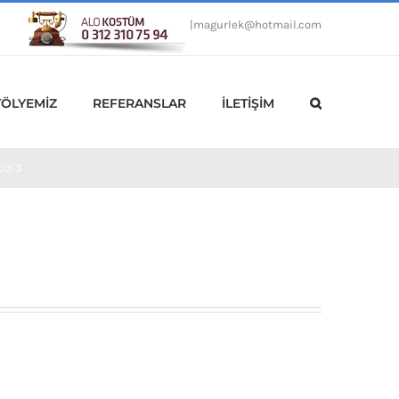
|
magurlek@hotmail.com
TÖLYEMİZ
REFERANSLAR
İLETİŞİM
Kız-3