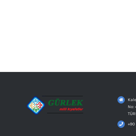
Kale
No: 
TÜR
+90 