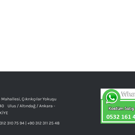
 Mahallesi, Çıkrıkçılar Yokuşu
40 Ulus / Altındağ / Ankara -
KİYE
312 310 75 94 | +90 312 311 25 48