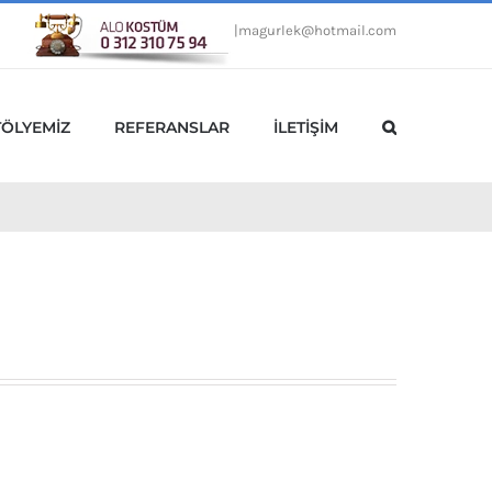
|
magurlek@hotmail.com
TÖLYEMİZ
REFERANSLAR
İLETİŞİM