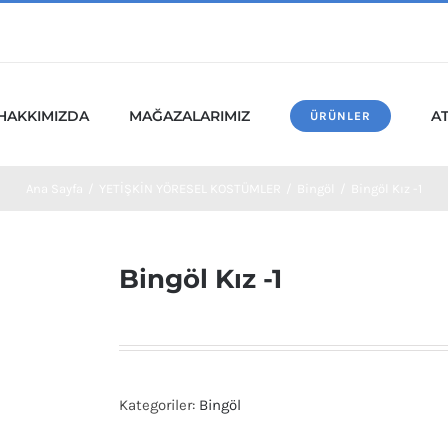
HAKKIMIZDA
MAĞAZALARIMIZ
A
ÜRÜNLER
Ana Sayfa
/
YETİŞKİN YÖRESEL KOSTÜMLER
/
Bingöl
/
Bingöl Kız -1
Bingöl Kız -1
Kategoriler:
Bingöl