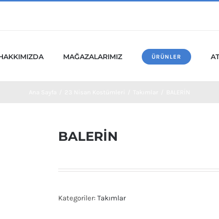
HAKKIMIZDA
MAĞAZALARIMIZ
A
ÜRÜNLER
Ana Sayfa
/
23 Nisan Kostümleri
/
Takımlar
/
BALERİN
BALERİN
Kategoriler:
Takımlar