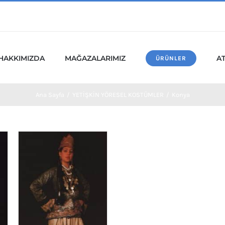
HAKKIMIZDA
MAĞAZALARIMIZ
A
ÜRÜNLER
Ana Sayfa
/
YETİŞKİN YÖRESEL KOSTÜMLER
/
Konya