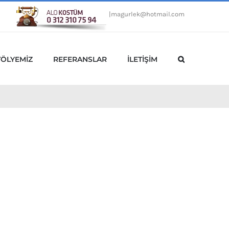
|
magurlek@hotmail.com
TÖLYEMİZ
REFERANSLAR
İLETİŞİM