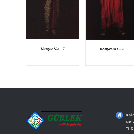
Konya Kız – 1
Konya Kız – 2
AYRINTILAR
AYRINTILAR
Kale
No: 
TÜR