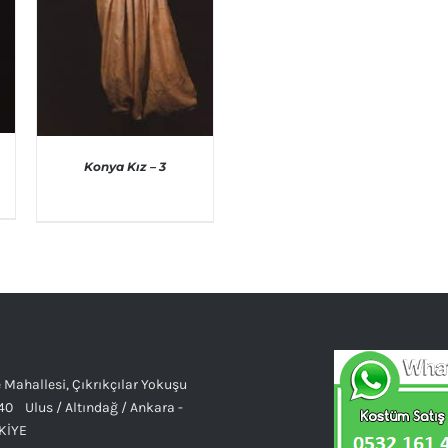
Konya Kız – 3
AYRINTILAR
 Mahallesi, Çıkrıkçılar Yokuşu
40 Ulus / Altındağ / Ankara -
KİYE