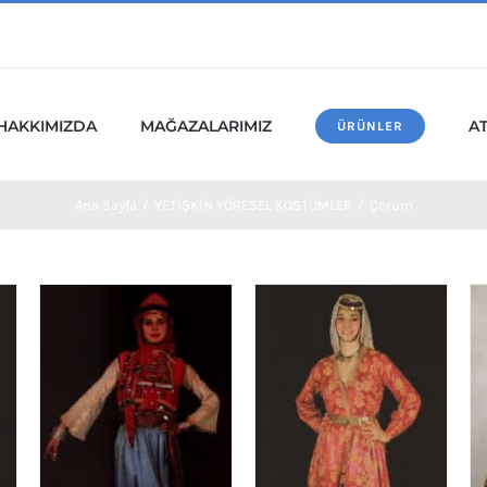
HAKKIMIZDA
MAĞAZALARIMIZ
A
ÜRÜNLER
Ana Sayfa
/
YETİŞKİN YÖRESEL KOSTÜMLER
/
Çorum