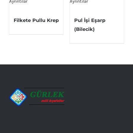
Ayrıntılar
Ayrıntılar
Filkete Pullu Krep
Pul İşi Eşarp
(Bilecik)