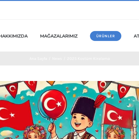
HAKKIMIZDA
MAĞAZALARIMIZ
A
ÜRÜNLER
Ana Sayfa
/
News
/
2025 Kostüm Kiralama